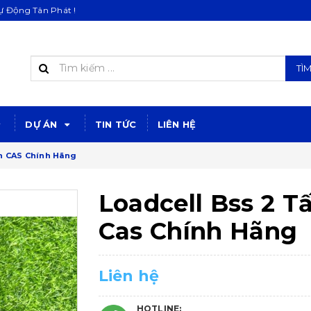
 Động Tân Phát !
TÌ
DỰ ÁN
TIN TỨC
LIÊN HỆ
n CAS Chính Hãng
Loadcell Bss 2 T
Cas Chính Hãng
Liên hệ
HOTLINE: