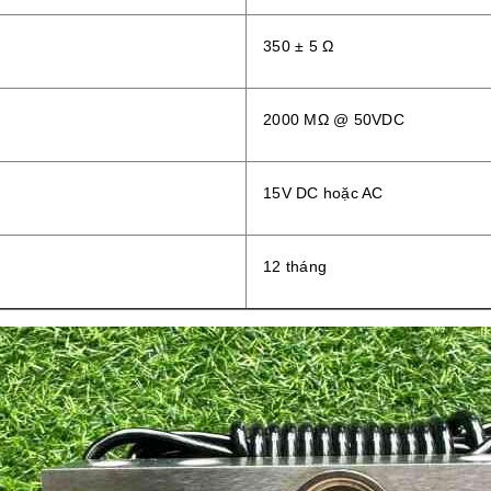
350 ± 5 Ω
2000 MΩ @ 50VDC
a
15V DC hoặc AC
12 tháng