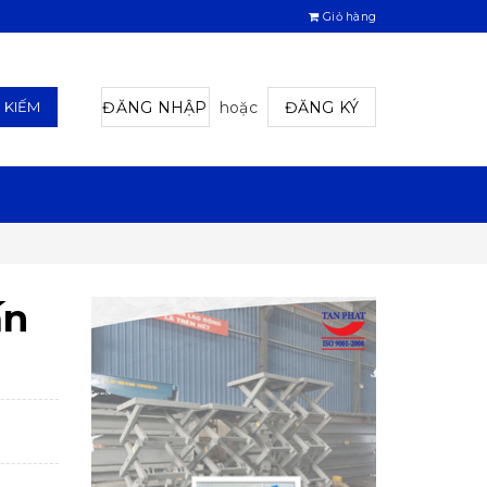
Giỏ hàng
ĐĂNG NHẬP
hoặc
ĐĂNG KÝ
M KIẾM
ấn