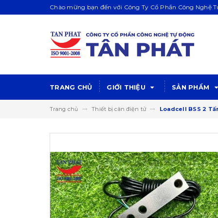
Chào mừng bạn đến với Công Ty Cổ Phần Công Nghệ Tự
TRANG CHỦ
GIỚI THIỆU
SẢN PHẨM
Trang chủ
Thiết bị cân điện tử
Loadcell BSS 2 Tấ