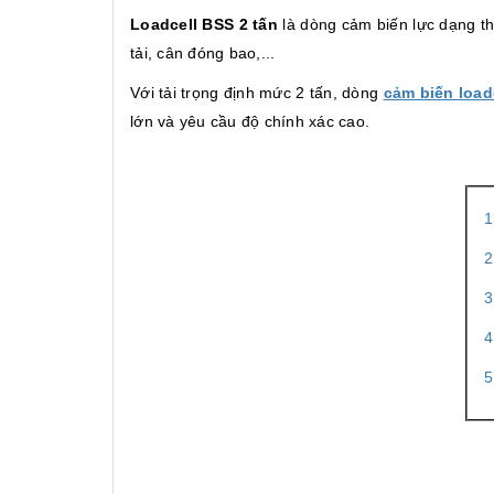
Loadcell BSS 2 tấn
là dòng cảm biến lực dạng th
tải, cân đóng bao,...
Với tải trọng định mức 2 tấn, dòng
cảm biến load
lớn và yêu cầu độ chính xác cao.
1
2
3
4
5