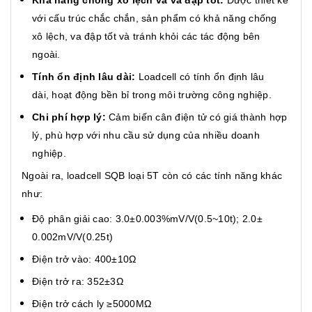
với cấu trúc chắc chắn, sản phẩm có khả năng chống
xô lệch, va đập tốt và tránh khỏi các tác động bên
ngoài.
Tính ổn định lâu dài:
Loadcell có tính ổn định lâu
dài, hoạt động bền bỉ trong môi trường công nghiệp.
Chi phí hợp lý:
Cảm biến cân điện tử có giá thành hợp
lý, phù hợp với nhu cầu sử dụng của nhiều doanh
nghiệp.
Ngoài ra, loadcell SQB loại 5T còn có các tính năng khác
như:
Độ phân giải cao: 3.0±0.003%mV/V(0.5~10t); 2.0±
0.002mV/V(0.25t)
Điện trở vào: 400±10Ω
Điện trở ra: 352±3Ω
Điện trở cách ly ≥5000MΩ