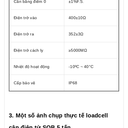
Cân bằng điểm 0
±1%F.S.
Điện trở vào
400±10Ω
Điện trở ra
352±3Ω
Điện trở cách ly
≥5000MΩ
Nhiệt độ hoạt động
-10ºC ~ 40°C
Cấp bảo vệ
IP68
3. Một số ảnh chụp thực tế loadcell
cân điện tử SQB 5 tấn