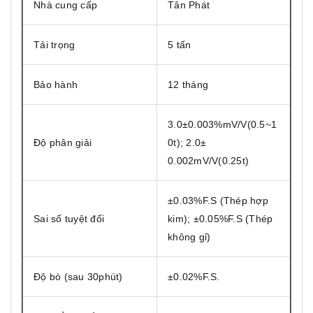
Nhà cung cấp
Tân Phát
Tải trọng
5 tấn
Bảo hành
12 tháng
3.0±0.003%mV/V(0.5~1
Độ phân giải
0t); 2.0±
0.002mV/V(0.25t)
±0.03%F.S (Thép hợp
Sai số tuyệt đối
kim); ±0.05%F.S (Thép
không gỉ)
Độ bò (sau 30phút)
±0.02%F.S.