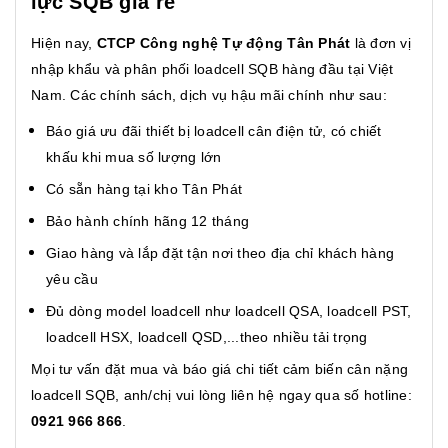
lực SQB giá rẻ
Hiện nay,
CTCP Công nghệ Tự động Tân Phát
là đơn vị
nhập khẩu và phân phối loadcell SQB hàng đầu tại Việt
Nam. Các chính sách, dịch vụ hậu mãi chính như sau:
Báo giá ưu đãi thiết bị loadcell cân điện tử, có chiết
khấu khi mua số lượng lớn
Có sẵn hàng tại kho Tân Phát
Bảo hành chính hãng 12 tháng
Giao hàng và lắp đặt tận nơi theo địa chỉ khách hàng
yêu cầu
Đủ dòng model loadcell như loadcell QSA, loadcell PST,
loadcell HSX, loadcell QSD,...theo nhiều tải trọng
Mọi tư vấn đặt mua và báo giá chi tiết cảm biến cân nặng
loadcell SQB, anh/chị vui lòng liên hệ ngay qua số hotline:
0921 966 866
.