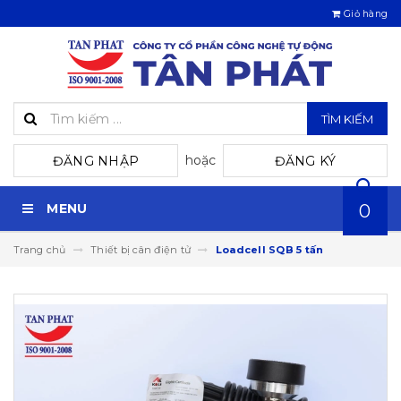
Giỏ hàng
TÌM KIẾM
hoặc
ĐĂNG NHẬP
ĐĂNG KÝ
MENU
0
Trang chủ
Thiết bị cân điện tử
Loadcell SQB 5 tấn