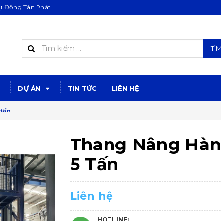
 Động Tân Phát !
TÌ
DỰ ÁN
TIN TỨC
LIÊN HỆ
 tấn
Thang Nâng Hà
5 Tấn
Liên hệ
HOTLINE: