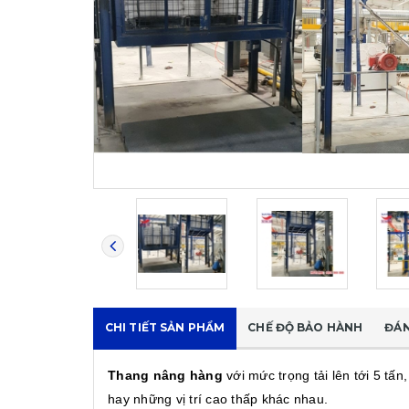
CHI TIẾT SẢN PHẨM
CHẾ ĐỘ BẢO HÀNH
ĐÁN
Thang nâng hàng
với mức trọng tải lên tới 5 t
hay những vị trí cao thấp khác nhau.