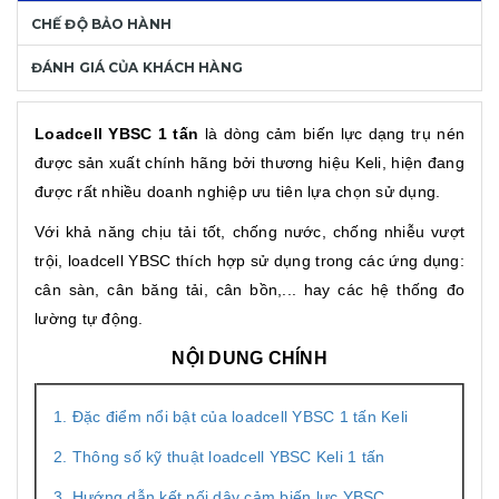
CHẾ ĐỘ BẢO HÀNH
ĐÁNH GIÁ CỦA KHÁCH HÀNG
Loadcell YBSC 1 tấn
là dòng cảm biến lực dạng trụ nén
được sản xuất chính hãng bởi thương hiệu Keli, hiện đang
được rất nhiều doanh nghiệp ưu tiên lựa chọn sử dụng.
Với khả năng chịu tải tốt, chống nước, chống nhiễu vượt
trội, loadcell YBSC thích hợp sử dụng trong các ứng dụng:
cân sàn, cân băng tải, cân bồn,... hay các hệ thống đo
lường tự động.
NỘI DUNG CHÍNH
1. Đặc điểm nổi bật của loadcell YBSC 1 tấn Keli
2. Thông số kỹ thuật loadcell YBSC Keli 1 tấn
3. Hướng dẫn kết nối dây cảm biến lực YBSC