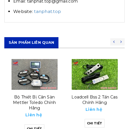
Email: tanphat.top@gmail.com
Website:
tanphat.top
SẢN PHẨM LIÊN QUAN
Loadcell Bss 2 Tấn Cas
Loadcell Bss 500kg Cas
Chính Hãng
Chính Hãng
Liên hệ
Liên hệ
CHI TIẾT
CHI TIẾT