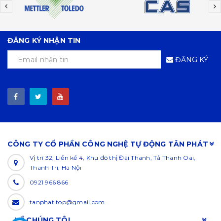
ĐĂNG KÝ NHẬN TIN
ĐĂNG KÝ
CÔNG TY CỔ PHẦN CÔNG NGHỆ TỰ ĐỘNG TÂN PHÁT
Vị trí 32, Liền kề 4, Khu đô thị Đại Thanh, Tả Thanh Oai,
Thanh Trì, Hà Nội
0921 966 866
tanphat.top@gmail.com
VỀ CHÚNG TÔI