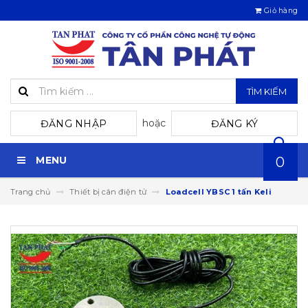
Giỏ hàng
TÌM KIẾM
hoặc
ĐĂNG NHẬP
ĐĂNG KÝ
MENU
0
Trang chủ
Thiết bị cân điện tử
Loadcell YBSC 1 tấn Keli