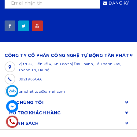
ĐĂNG KÝ
CÔNG TY CỔ PHẦN CÔNG NGHỆ TỰ ĐỘNG TÂN PHÁT
Vị trí 32, Liền kề 4, Khu đô thị Đại Thanh, Tả Thanh Oai,
Thanh Trì, Hà Nội
0921 966 866
tanphat.top@gmail.com
VỀ CHÚNG TÔI
HỖ TRỢ KHÁCH HÀNG
CHÍNH SÁCH
© Bản quyền thuộc về
TAN PHAT