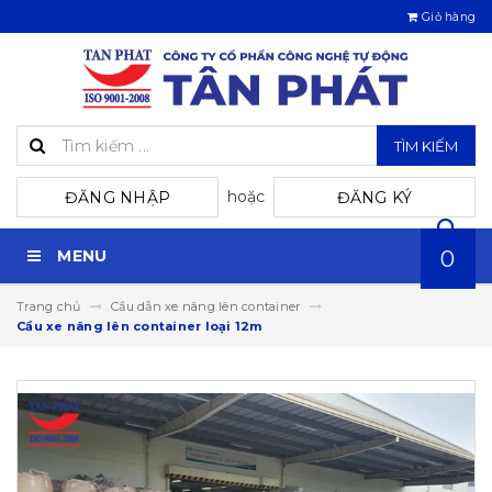
Giỏ hàng
TÌM KIẾM
hoặc
ĐĂNG NHẬP
ĐĂNG KÝ
MENU
0
Trang chủ
Cầu dẫn xe nâng lên container
Cầu xe nâng lên container loại 12m