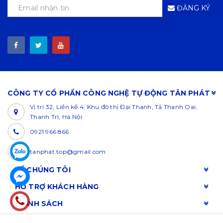
ĐĂNG KÝ
CÔNG TY CỔ PHẦN CÔNG NGHỆ TỰ ĐỘNG TÂN PHÁT
Vị trí 32, Liền kề 4, Khu đô thị Đại Thanh, Tả Thanh Oai,
Thanh Trì, Hà Nội
0921 966 866
tanphat.top@gmail.com
VỀ CHÚNG TÔI
HỖ TRỢ KHÁCH HÀNG
CHÍNH SÁCH