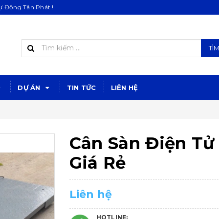
 Động Tân Phát !
TÌ
DỰ ÁN
TIN TỨC
LIÊN HỆ
Cân Sàn Điện Tử
Giá Rẻ
Liên hệ
HOTLINE: