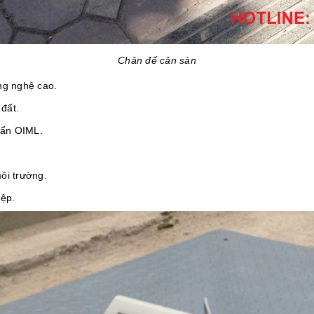
Chân đế cân sàn
ng nghệ cao.
 đất.
uẩn OIML.
ôi trường.
iệp.