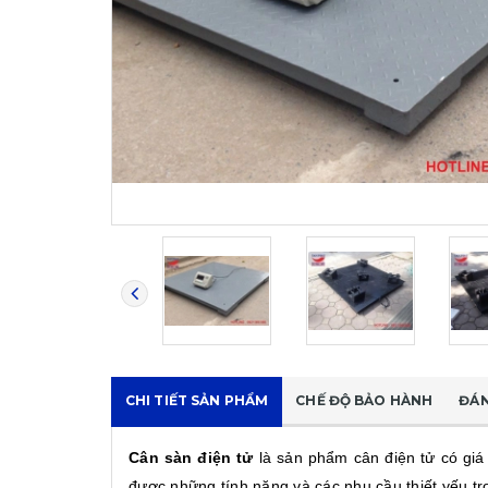
CHI TIẾT SẢN PHẨM
CHẾ ĐỘ BẢO HÀNH
ĐÁN
Cân sàn điện tử
là sản phẩm cân điện tử có giá 
được những tính năng và các nhu cầu thiết yếu tr