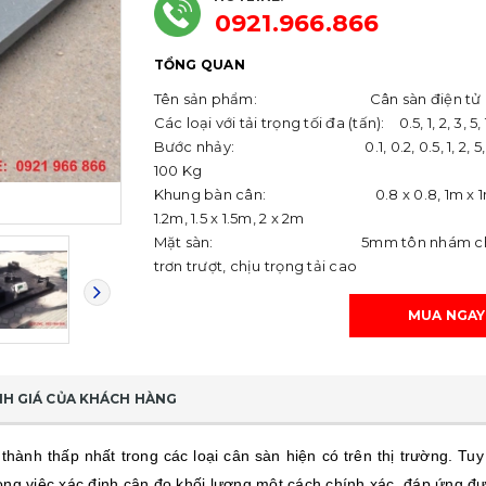
0921.966.866
TỔNG QUAN
Tên sản phẩm: Cân sàn điện tử
Các loại với tải trọng tối đa (tấn): 0.5, 1, 2, 3, 5, 
Bước nhảy: 0.1, 0.2, 0.5, 1, 2, 5, 1
100 Kg
Khung bàn cân: 0.8 x 0.8, 1m x 1m, 
1.2m, 1.5 x 1.5m, 2 x 2m
Mặt sàn: 5mm tôn nhám ch
trơn trượt, chịu trọng tải cao
MUA NGAY
H GIÁ CỦA KHÁCH HÀNG
thành thấp nhất trong các loại cân sàn hiện có trên thị trường. T
ong việc xác định cân đo khối lượng một cách chính xác, đáp ứng đ