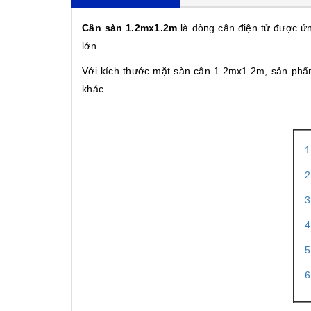
Cân sàn 1.2mx1.2m
là dòng cân điện tử được ứn
lớn.
Với kích thước mặt sàn cân 1.2mx1.2m, sản phẩm 
khác.
1
2
3
4
5
6