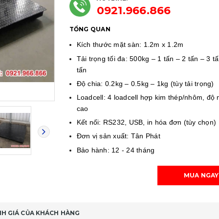
0921.966.866
TỔNG QUAN
Kích thước mặt sàn: 1.2m x 1.2m
Tải trọng tối đa: 500kg – 1 tấn – 2 tấn – 3 t
tấn
Độ chia: 0.2kg – 0.5kg – 1kg (tùy tải trọng)
Loadcell: 4 loadcell hợp kim thép/nhôm, độ
cao
Kết nối: RS232, USB, in hóa đơn (tùy chọn)
Đơn vị sản xuất: Tân Phát
Bảo hành: 12 - 24 tháng
MUA NGAY
H GIÁ CỦA KHÁCH HÀNG