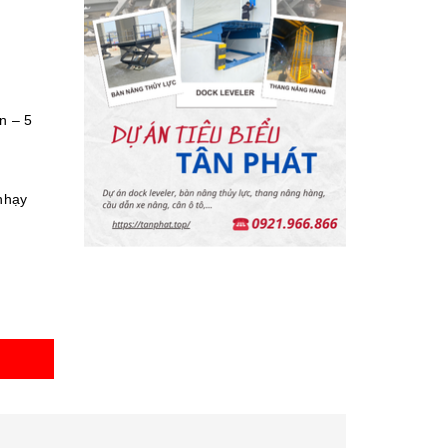
ấn – 5
 nhạy