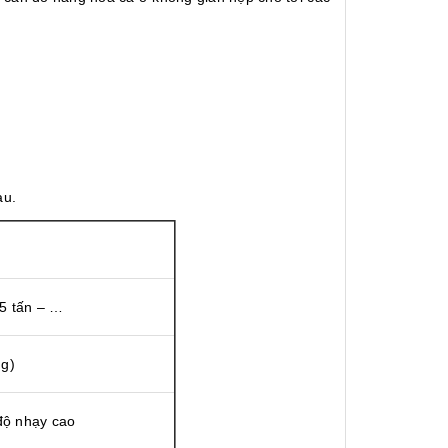
au.
 5 tấn – …
ng)
độ nhạy cao