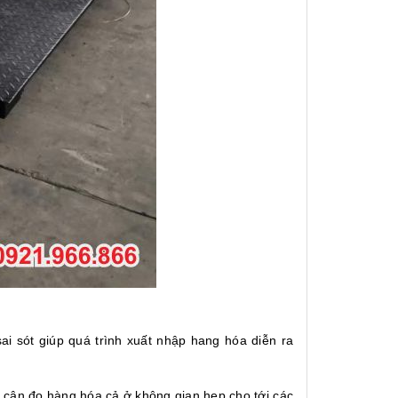
ai sót giúp quá trình xuất nhập hang hóa diễn ra
 cân đo hàng hóa cả ở không gian hẹp cho tới các