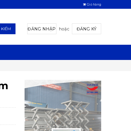
Giỏ hàng
ĐĂNG NHẬP
hoặc
ĐĂNG KÝ
M KIẾM
2m