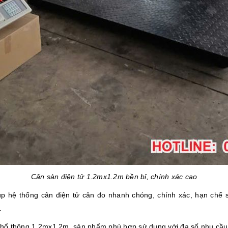
Cân sàn điện tử 1.2mx1.2m bền bỉ, chính xác cao
úp hệ thống cân điện tử cân đo nhanh chóng, chính xác, hạn chế s
.
 phổ thông 1.2mx1.2m, sản phẩm phù hợp sử dụng với đa số nhu cầu