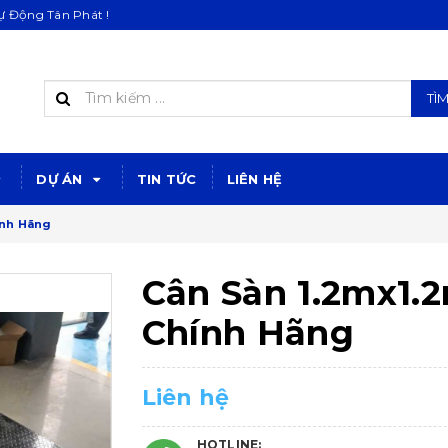
 Động Tân Phát !
TÌ
DỰ ÁN
TIN TỨC
LIÊN HỆ
ính Hãng
Cân Sàn 1.2mx1.
Chính Hãng
Liên hệ
HOTLINE: