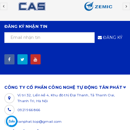
ĐĂNG KÝ NHẬN TIN
ĐĂNG KÝ
CÔNG TY CỔ PHẦN CÔNG NGHỆ TỰ ĐỘNG TÂN PHÁT
Vị trí 32, Liền kề 4, Khu đô thị Đại Thanh, Tả Thanh Oai,
Thanh Trì, Hà Nội
0921 966 866
tanphat.top@gmail.com