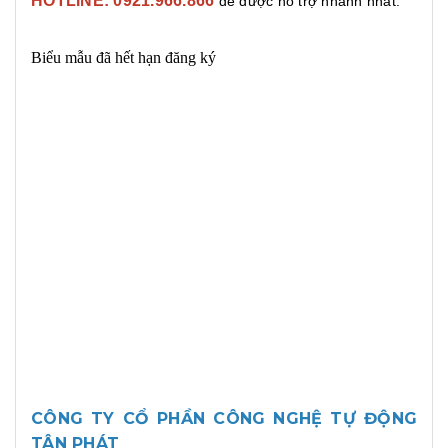
HOTLINE: 0921.966.866
để được hỗ trợ nhanh nhất.
CÔNG TY CỔ PHẦN CÔNG NGHỆ TỰ ĐỘNG
TÂN PHÁT