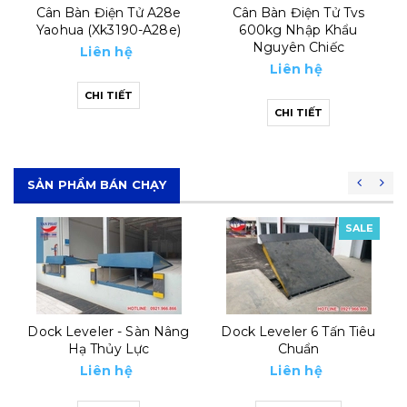
Cân Bàn Điện Tử Tvs
Cân Điện Tử Chống
600kg Nhập Khẩu
Nước Super Ss
Nguyên Chiếc
Liên hệ
Liên hệ
CHI TIẾT
CHI TIẾT
SẢN PHẨM BÁN CHẠY
SALE
SALE
Dock Leveler 6 Tấn Tiêu
Automatic Dock Leveler
Chuẩn
8 Tấn
Liên hệ
Liên hệ