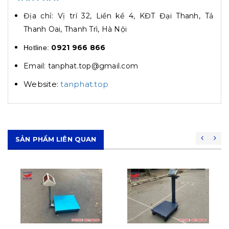
Địa chỉ: Vị trí 32, Liền kề 4, KĐT Đại Thanh, Tả
Thanh Oai, Thanh Trì, Hà Nội
0921 966 866
Hotline:
Email: tanphat.top@gmail.com
Website:
tanphat.top
SẢN PHẨM LIÊN QUAN