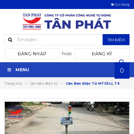
Giỏ hàng
TÌM KIẾM
hoặc
ĐĂNG NHẬP
ĐĂNG KÝ
MENU
0
Trang chủ
Cân bàn điện tử
Cân Bàn Điện Tử MTCELL T9