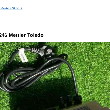
Toledo IND231
246 Mettler Toledo