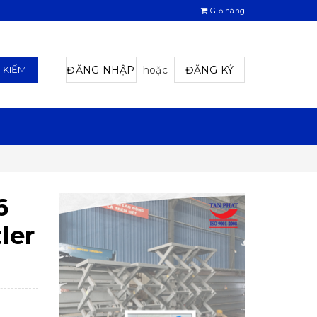
Giỏ hàng
ĐĂNG NHẬP
hoặc
ĐĂNG KÝ
M KIẾM
6
ler