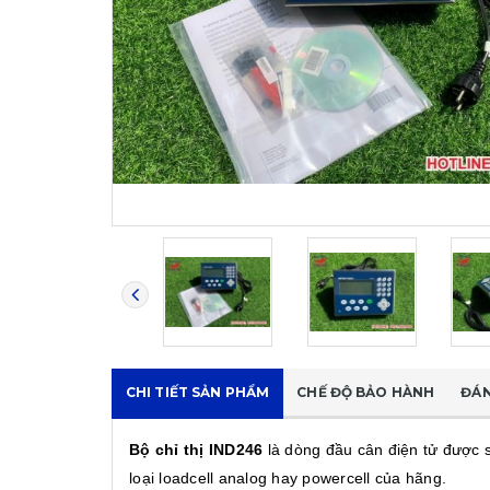
CHI TIẾT SẢN PHẨM
CHẾ ĐỘ BẢO HÀNH
ĐÁN
Bộ chỉ thị IND246
là dòng đầu cân điện tử được s
loại loadcell analog hay powercell của hãng.