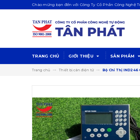
Chào mừng bạn đến với Công Ty Cổ Phần Công Nghệ Tự
TRANG CHỦ
GIỚI THIỆU
SẢN PHẨM
Trang chủ
Thiết bị cân điện tử
Bộ Chỉ Thị IND246