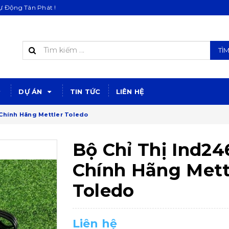
 Động Tân Phát !
TÌ
DỰ ÁN
TIN TỨC
LIÊN HỆ
 Chính Hãng Mettler Toledo
Bộ Chỉ Thị Ind24
Chính Hãng Mett
Toledo
Liên hệ