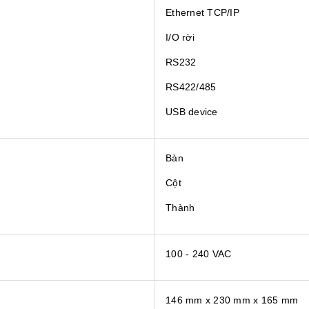
Ethernet TCP/IP
I/O rời
RS232
RS422/485
USB device
Bàn
Cột
Thành
100 - 240 VAC
146 mm x 230 mm x 165 mm