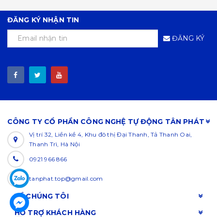
ĐĂNG KÝ NHẬN TIN
ĐĂNG KÝ
CÔNG TY CỔ PHẦN CÔNG NGHỆ TỰ ĐỘNG TÂN PHÁT
Vị trí 32, Liền kề 4, Khu đô thị Đại Thanh, Tả Thanh Oai,
Thanh Trì, Hà Nội
0921 966 866
tanphat.top@gmail.com
VỀ CHÚNG TÔI
HỖ TRỢ KHÁCH HÀNG