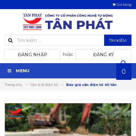
Giỏ hàng
TÌM KIẾM
hoặc
ĐĂNG NHẬP
ĐĂNG KÝ
MENU
0
Trang chủ
Cân ô tô điện tử
Báo giá cân điện tử 40 tấn