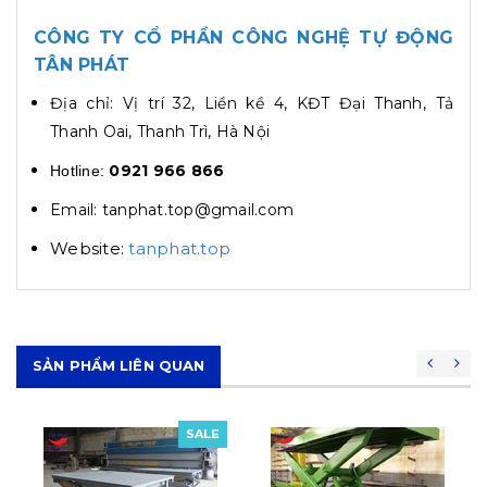
CÔNG TY CỔ PHẦN CÔNG NGHỆ TỰ ĐỘNG
TÂN PHÁT
Địa chỉ: Vị trí 32, Liền kề 4, KĐT Đại Thanh, Tả
Thanh Oai, Thanh Trì, Hà Nội
0921 966 866
Hotline:
Email: tanphat.top@gmail.com
Website:
tanphat.top
SẢN PHẨM LIÊN QUAN
SALE