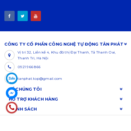
CÔNG TY CỔ PHẦN CÔNG NGHỆ TỰ ĐỘNG TÂN PHÁT
Vị trí 32, Liền kề 4, Khu đô thị Đại Thanh, Tả Thanh Oai,
Thanh Trì, Hà Nội
0921 966 866
tanphat.top@gmail.com
VỀ CHÚNG TÔI
HỖ TRỢ KHÁCH HÀNG
CHÍNH SÁCH
© Bản quyền thuộc về
TAN PHAT
Cung cấp bởi
Sapo