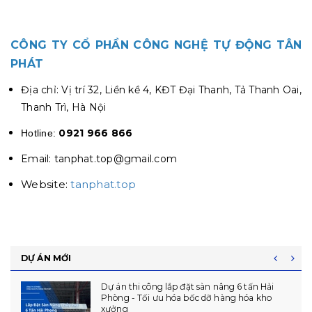
CÔNG TY CỔ PHẦN CÔNG NGHỆ TỰ ĐỘNG TÂN
PHÁT
Địa chỉ: Vị trí 32, Liền kề 4, KĐT Đại Thanh, Tả Thanh Oai,
Thanh Trì, Hà Nội
0921 966 866
Hotline:
Email: tanphat.top@gmail.com
Website:
tanphat.top
DỰ ÁN MỚI
Hoàn Thiện Lắp Đặt 06 Dock Leveler Tại Phú
Thọ - CCN Vạn Xuân