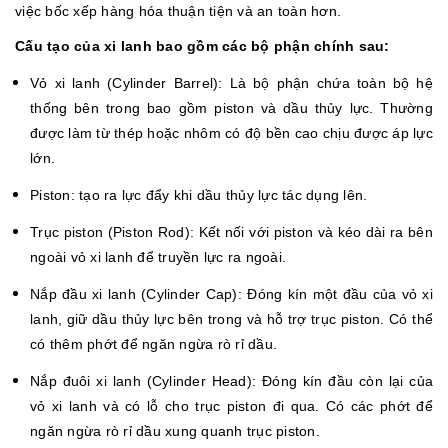
việc bốc xếp hàng hóa thuận tiện và an toàn hơn.
Cấu tạo của xi lanh bao gồm các bộ phận chính sau:
Vỏ xi lanh (Cylinder Barrel): Là bộ phận chứa toàn bộ hệ
thống bên trong bao gồm piston và dầu thủy lực. Thường
được làm từ thép hoặc nhôm có độ bền cao chịu được áp lực
lớn.
Piston: tạo ra lực đẩy khi dầu thủy lực tác dụng lên.
Trục piston (Piston Rod): Kết nối với piston và kéo dài ra bên
ngoài vỏ xi lanh để truyền lực ra ngoài.
Nắp đầu xi lanh (Cylinder Cap): Đóng kín một đầu của vỏ xi
lanh, giữ dầu thủy lực bên trong và hỗ trợ trục piston. Có thể
có thêm phớt để ngăn ngừa rò rỉ dầu.
Nắp đuôi xi lanh (Cylinder Head): Đóng kín đầu còn lại của
vỏ xi lanh và có lỗ cho trục piston đi qua. Có các phớt để
ngăn ngừa rò rỉ dầu xung quanh trục piston.