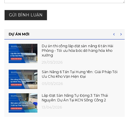
GỬI BÌNH LUẬN
DỰ ÁN MỚI
Hoàn Thiện Lắp Đặt 06 Dock Leveler Tại Phú
Thọ - CCN Vạn Xuân
14/07/2026
Lắp Đặt Hoàn Thiện Dock Leveler Tại Hải
Phòng
10/07/2026
Dự Án Lắp Đặt Dock Leveler Tại Hưng Yên
08/07/2026