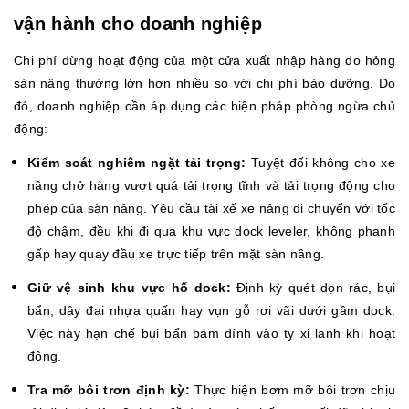
vận hành cho doanh nghiệp
Chi phí dừng hoạt động của một cửa xuất nhập hàng do hỏng
sàn nâng thường lớn hơn nhiều so với chi phí bảo dưỡng. Do
đó, doanh nghiệp cần áp dụng các biện pháp phòng ngừa chủ
động:
Kiểm soát nghiêm ngặt tải trọng:
Tuyệt đối không cho xe
nâng chở hàng vượt quá tải trọng tĩnh và tải trọng động cho
phép của sàn nâng. Yêu cầu tài xế xe nâng di chuyển với tốc
độ chậm, đều khi đi qua khu vực dock leveler, không phanh
gấp hay quay đầu xe trực tiếp trên mặt sàn nâng.
Giữ vệ sinh khu vực hố dock:
Định kỳ quét dọn rác, bụi
bẩn, dây đai nhựa quấn hay vụn gỗ rơi vãi dưới gầm dock.
Việc này hạn chế bụi bẩn bám dính vào ty xi lanh khi hoạt
động.
Tra mỡ bôi trơn định kỳ:
Thực hiện bơm mỡ bôi trơn chịu