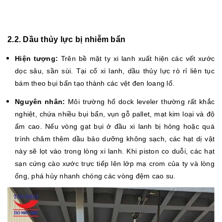
2.2. Dầu thủy lực bị nhiễm bẩn
Hiện tượng:
Trên bề mặt ty xi lanh xuất hiện các vết xước
dọc sâu, sần sùi. Tại cổ xi lanh, dầu thủy lực rò rỉ liên tục
bám theo bụi bẩn tạo thành các vệt đen loang lổ.
Nguyên nhân:
Môi trường hố dock leveler thường rất khắc
nghiệt, chứa nhiều bụi bẩn, vụn gỗ pallet, mạt kim loại và độ
ẩm cao. Nếu vòng gạt bụi ở đầu xi lanh bị hỏng hoặc quá
trình châm thêm dầu bảo dưỡng không sạch, các hạt dị vật
này sẽ lọt vào trong lòng xi lanh. Khi piston co duỗi, các hạt
sạn cứng cào xước trực tiếp lên lớp mạ crom của ty và lòng
ống, phá hủy nhanh chóng các vòng đệm cao su.