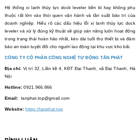
Hệ thống xi lanh thủy lực dock leveler bền bỉ hay không phụ
thuộc rất lớn vào thói quen vận hành và tần suất bảo trì của
doanh nghiệp. Hiểu rõ các dấu hiệu lỗi xi lanh thủy lực dock
leveler và xử lý đúng kỹ thuật sẽ giúp sàn nâng luôn hoạt động
trong trạng thái hoàn hảo nhất, kéo dài tuổi thọ thiết bị và đảm
bảo an toàn tuyệt đối cho người lao động tại khu vực kho bãi.
CÔNG TY CỔ PHẦN CÔNG NGHỆ TỰ ĐỘNG TÂN PHÁT
Địa chỉ:
Vị trí 32, Liền kề 4, KĐT Đại Thanh, xã Đại Thanh, Hà
Nội
Hotline:
0921.966.866
Email:
tanphat.top@gmail.com
Website:
https://tanphat.top