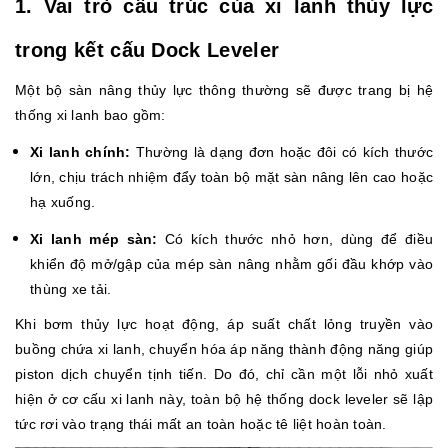
1. Vai trò cấu trúc của xi lanh thủy lực
trong kết cấu Dock Leveler
Một bộ sàn nâng thủy lực thông thường sẽ được trang bị hệ
thống xi lanh bao gồm:
Xi lanh chính:
Thường là dạng đơn hoặc đôi có kích thước
lớn, chịu trách nhiệm đẩy toàn bộ mặt sàn nâng lên cao hoặc
hạ xuống.
Xi lanh mép sàn:
Có kích thước nhỏ hơn, dùng để điều
khiển độ mở/gập của mép sàn nâng nhằm gối đầu khớp vào
thùng xe tải.
Khi bơm thủy lực hoạt động, áp suất chất lỏng truyền vào
buồng chứa xi lanh, chuyển hóa áp năng thành động năng giúp
piston dịch chuyển tịnh tiến. Do đó, chỉ cần một lỗi nhỏ xuất
hiện ở cơ cấu xi lanh này, toàn bộ hệ thống dock leveler sẽ lập
tức rơi vào trạng thái mất an toàn hoặc tê liệt hoàn toàn.