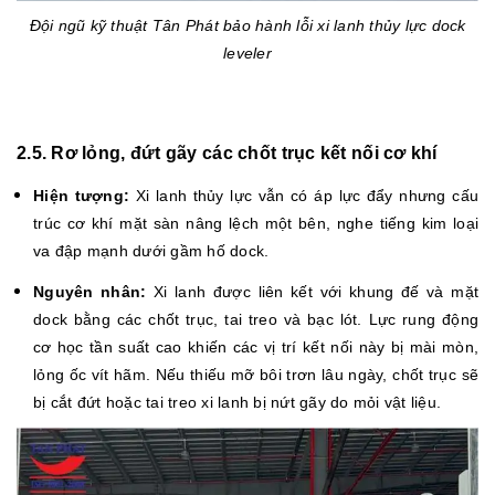
Đội ngũ kỹ thuật Tân Phát bảo hành lỗi xi lanh thủy lực dock
leveler
2.5. Rơ lỏng, đứt gãy các chốt trục kết nối cơ khí
Hiện tượng:
Xi lanh thủy lực vẫn có áp lực đẩy nhưng cấu
trúc cơ khí mặt sàn nâng lệch một bên, nghe tiếng kim loại
va đập mạnh dưới gầm hố dock.
Nguyên nhân:
Xi lanh được liên kết với khung đế và mặt
dock bằng các chốt trục, tai treo và bạc lót. Lực rung động
cơ học tần suất cao khiến các vị trí kết nối này bị mài mòn,
lỏng ốc vít hãm. Nếu thiếu mỡ bôi trơn lâu ngày, chốt trục sẽ
bị cắt đứt hoặc tai treo xi lanh bị nứt gãy do mỏi vật liệu.