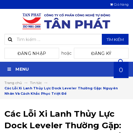
Giỏ hàng
TÌM KIẾM
hoặc
ĐĂNG NHẬP
ĐĂNG KÝ
MENU
0
Trang chủ
Tin tức
Các Lỗi Xi Lanh Thủy Lực Dock Leveler Thường Gặp: Nguyên
Nhân Và Cách Khắc Phục Triệt Để
Các Lỗi Xi Lanh Thủy Lực
Dock Leveler Thường Gặp: