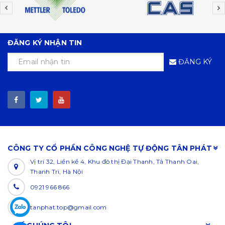
ĐĂNG KÝ NHẬN TIN
ĐĂNG KÝ
CÔNG TY CỔ PHẦN CÔNG NGHỆ TỰ ĐỘNG TÂN PHÁT
Vị trí 32, Liền kề 4, Khu đô thị Đại Thanh, Tả Thanh Oai,
Thanh Trì, Hà Nội
0921 966 866
tanphat.top@gmail.com