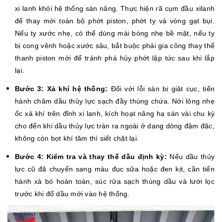
xi lanh khỏi hệ thống sàn nâng. Thực hiện rã cụm đầu xilanh
để thay mới toàn bộ phớt piston, phớt ty và vòng gạt bụi.
Nếu ty xước nhẹ, có thể dùng mài bóng nhẹ bề mặt, nếu ty
bị cong vênh hoặc xước sâu, bắt buộc phải gia công thay thế
thanh piston mới để tránh phá hủy phớt lập tức sau khi lắp
lại.
Bước 3: Xả khí hệ thống:
Đối với lỗi sàn bị giật cục, tiến
hành châm dầu thủy lực sạch đầy thùng chứa. Nới lỏng nhẹ
ốc xả khí trên đỉnh xi lanh, kích hoạt nâng hạ sàn vài chu kỳ
cho đến khi dầu thủy lực tràn ra ngoài ở dạng dòng đậm đặc,
không còn bọt khí tăm thì siết chặt lại.
Bước 4: Kiểm tra và thay thế dầu định kỳ:
Nếu dầu thủy
lực cũ đã chuyển sang màu đục sữa hoặc đen kịt, cần tiến
hành xả bỏ hoàn toàn, súc rửa sạch thùng dầu và lưới lọc
trước khi đổ dầu mới vào hệ thống.