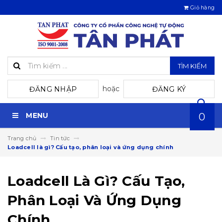
Giỏ hàng
TÌM KIẾM
hoặc
ĐĂNG NHẬP
ĐĂNG KÝ
MENU
0
Trang chủ
Tin tức
Loadcell là gì? Cấu tạo, phân loại và ứng dụng chính
Loadcell Là Gì? Cấu Tạo,
Phân Loại Và Ứng Dụng
Chính