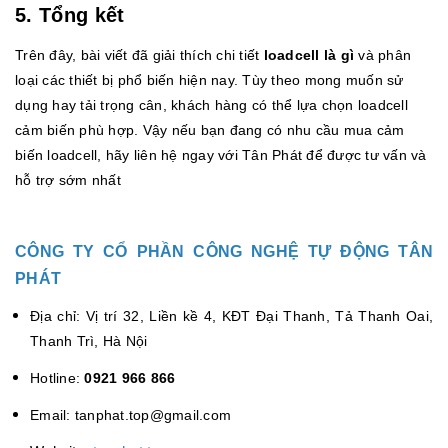
5. Tổng kết
Trên đây, bài viết đã giải thích chi tiết
loadcell là gì
và phân
loại các thiết bị phổ biến hiện nay. Tùy theo mong muốn sử
dụng hay tải trọng cân, khách hàng có thể lựa chọn loadcell
cảm biến phù hợp. Vậy nếu bạn đang có nhu cầu mua cảm
biến loadcell, hãy liên hệ ngay với Tân Phát để được tư vấn và
hỗ trợ sớm nhất
CÔNG TY CỔ PHẦN CÔNG NGHỆ TỰ ĐỘNG TÂN
PHÁT
Địa chỉ: Vị trí 32, Liền kề 4, KĐT Đại Thanh, Tả Thanh Oai,
Thanh Trì, Hà Nội
Hotline:
0921 966 866
Email: tanphat.top@gmail.com