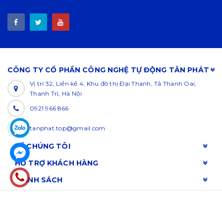
CÔNG TY CỔ PHẦN CÔNG NGHỆ TỰ ĐỘNG TÂN PHÁT
Vị trí 32, Liền kề 4, Khu đô thị Đại Thanh, Tả Thanh Oai,
Thanh Trì, Hà Nội
0921 966 866
tanphat.top@gmail.com
VỀ CHÚNG TÔI
HỖ TRỢ KHÁCH HÀNG
CHÍNH SÁCH
© Bản quyền thuộc về
TAN PHAT
Cung cấp bởi
Sapo