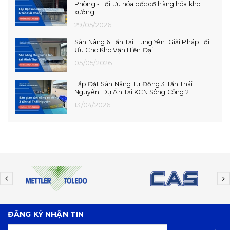
Thọ - CCN Vạn Xuân
14/07/2026
Lắp Đặt Hoàn Thiện Dock Leveler Tại Hải
Phòng
10/07/2026
Dự Án Lắp Đặt Dock Leveler Tại Hưng Yên
08/07/2026
ĐĂNG KÝ NHẬN TIN