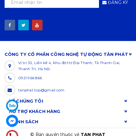
ĐĂNG KÝ
CÔNG TY CỔ PHẦN CÔNG NGHỆ TỰ ĐỘNG TÂN PHÁT
Vị trí 32, Liền kề 4, Khu đô thị Đại Thanh, Tả Thanh Oai,
Thanh Trì, Hà Nội
0921 966 866
tanphat.top@gmail.com
VỀ CHÚNG TÔI
HỖ TRỢ KHÁCH HÀNG
CHÍNH SÁCH
© Bản quyền thuộc về
TAN PHAT