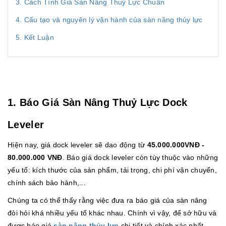
3. Cách Tính Giá Sàn Nâng Thuỷ Lực Chuẩn
4. Cấu tạo và nguyên lý vận hành của sàn nâng thủy lực
5. Kết Luận
1. Báo Giá Sàn Nâng Thuỷ Lực Dock
Leveler
Hiện nay, giá dock leveler sẽ dao động từ
45.000.000VNĐ -
80.000.000 VNĐ
. Báo giá dock leveler còn tùy thuộc vào những
yếu tố: kích thước của sản phẩm, tải trọng, chi phí vận chuyển,
chính sách bảo hành,...
Chúng ta có thể thấy rằng việc đưa ra báo giá của sàn nâng
đòi hỏi khá nhiều yếu tố khác nhau. Chính vì vậy, để sở hữu và
được báo giá
sàn nâng thủy lực
chi tiết và chính xác nhất