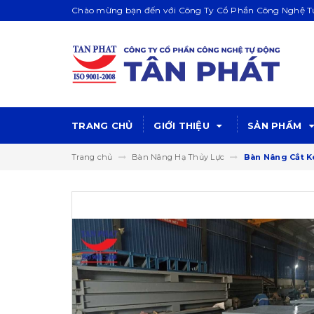
Chào mừng bạn đến với Công Ty Cổ Phần Công Nghệ Tự
TRANG CHỦ
GIỚI THIỆU
SẢN PHẨM
Trang chủ
Bàn Nâng Hạ Thủy Lực
Bàn Nâng Cắt K