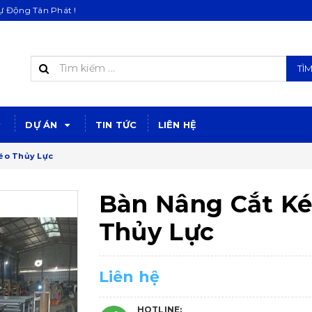
 Động Tân Phát !
TÌ
DỰ ÁN
TIN TỨC
LIÊN HỆ
éo Thủy Lực
Bàn Nâng Cắt K
Thủy Lực
Liên hệ
HOTLINE: