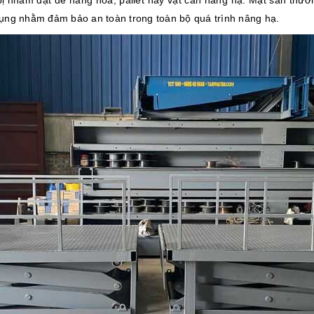
bị nhằm đặt để hàng hóa, pallet hay vật cần nâng hạ. Mặt sàn thư
 dụng nhằm đảm bảo an toàn trong toàn bộ quá trình nâng hạ.