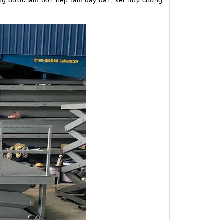
ờng được làm bởi thép tấm dày dặn, kết hợp chống