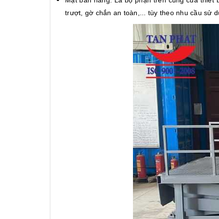
Mặt bàn nâng: Là bộ phận trên cùng của thiết 
trượt, gờ chắn an toàn,... tùy theo nhu cầu sử