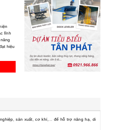
hiện
c lĩnh
ợ nâng
đạt hiệu
hiệp, sản xuất, cơ khí,... để hỗ trợ nâng hạ, di