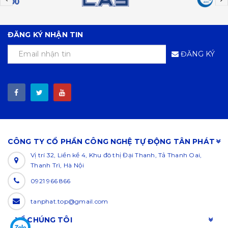
ĐĂNG KÝ NHẬN TIN
ĐĂNG KÝ
CÔNG TY CỔ PHẦN CÔNG NGHỆ TỰ ĐỘNG TÂN PHÁT
Vị trí 32, Liền kề 4, Khu đô thị Đại Thanh, Tả Thanh Oai,
Thanh Trì, Hà Nội
0921 966 866
tanphat.top@gmail.com
VỀ CHÚNG TÔI