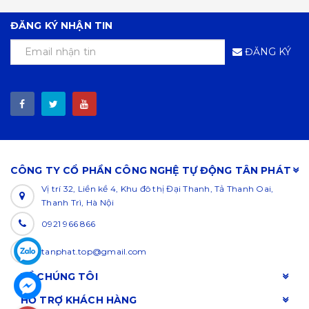
ĐĂNG KÝ NHẬN TIN
ĐĂNG KÝ
CÔNG TY CỔ PHẦN CÔNG NGHỆ TỰ ĐỘNG TÂN PHÁT
Vị trí 32, Liền kề 4, Khu đô thị Đại Thanh, Tả Thanh Oai,
Thanh Trì, Hà Nội
0921 966 866
tanphat.top@gmail.com
VỀ CHÚNG TÔI
HỖ TRỢ KHÁCH HÀNG